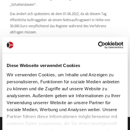
„Schattendasein“.
Das ändert sich spätestens ab dem 01.06.2022, da ab diesem Tag
öffentliche Auftraggeber ab einem Nettoauftragswert in Höhe von
30.000 Euro verpflichtend das Register während des Verfahrens
abfragen müssen.
Diese Abfragepflicht stellt die Auftraggeber vor größte
Herausforderungen. Um weiterhin rechtssicher Verfahren
durchzuführen, müssen Auftraggeber sowohl das
Wettbewerbsregistergesetz kennen, die Selbstreinigungsvorgaben des §
Diese Webseite verwendet Cookies
125 GWB beherrschen und Rechtsschutzfragen meistern können.
Wir verwenden Cookies, um Inhalte und Anzeigen zu
Beachten Sie hierzu auch unsere Spezialwebinare:
personalisieren, Funktionen für soziale Medien anbieten
Wettbewerbsregister startet – was muss der Auftraggeber ändern
zu können und die Zugriffe auf unsere Website zu
und beachten?
analysieren. Außerdem geben wir Informationen zu Ihrer
Verwendung unserer Website an unsere Partner für
soziale Medien, Werbung und Analysen weiter. Unsere
Partner führen diese Informationen möglicherweise mit
weiteren Daten zusammen, die Sie ihnen bereitgestellt