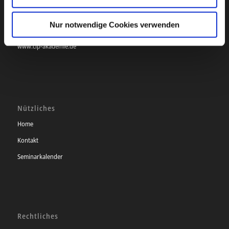
Telefon +49 (0)30 – 5 49 08 72-0
Fax +49 (0)30 – 5 49 08 72-99
Nur notwendige Cookies verwenden
info@clp-akademie.de
www.clp-akademie.de
Nützliches
Home
Kontakt
Seminarkalender
Rechtliches