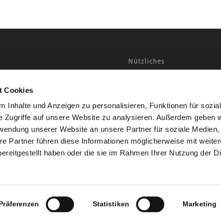
Nützliches
mie
Home
ER
t Cookies
Kontakt
 12
Seminarkalender
 Inhalte und Anzeigen zu personalisieren, Funktionen für sozia
n
e Zugriffe auf unsere Website zu analysieren. Außerdem geben w
 (0)30 – 5 49 08 72-0
rwendung unserer Website an unsere Partner für soziale Medien
30 – 5 49 08 72-99
re Partner führen diese Informationen möglicherweise mit weite
kademie.de
ereitgestellt haben oder die sie im Rahmen Ihrer Nutzung der D
kademie.de
Präferenzen
Statistiken
Marketing