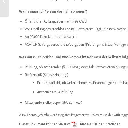
durch freien Träger
unterfällt...
Wann muss ich/ wann darf ich abfragen?
Öffentlicher Auftraggeber nach § 99 GWB
Vor Erteilung des Zuschlags beim „Bestbieter“ – ggf. in einem zwei
Ab 30.000 Euro Nettoauftragswert
ACHTUNG: Vergaberechtliche Vorgaben (Prüfungsmaßstab, Vorlage v
Was muss ich prüfen und was kommt im Rahmen der Selbstreinig
Prüfung, ob zwingender (§ 123 GWB) oder fakultativer Ausschlussgr
Bei Verstoß (Selbstreinigung)
Prüfungspflicht, ob Unternehmen Maßnahmen getroffen hat, d
Anspruchsvolle Prüfung
Mitteilende Stelle (bspw. StA, Zoll, etc.)
Zum Thema „Wettbewerbsregister ist gestartet – Was muss der Auftragg
Dieses Dokument können Sie auch
hier als PDF herunterladen.