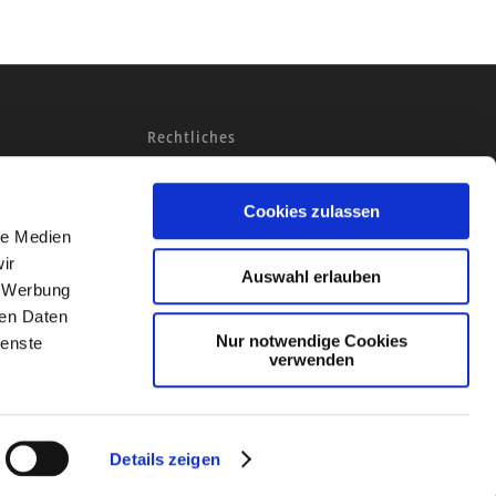
Rechtliches
Impressum
Pflichtangaben
Cookies zulassen
Datenschutz
le Medien
ir
Auswahl erlauben
, Werbung
ren Daten
Nur notwendige Cookies
ienste
verwenden
Details zeigen